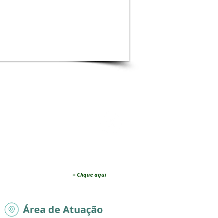
Contato
Fale com a SAJAMA:
envie suas dúvidas,
críticas ou sugestões!
+ Clique aqui
Área de Atuação