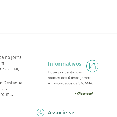
da no Jornal
em
Informativos
re a atuação
Fique por dentro das
ardim
notícias dos últimos jornais
em Destaque:
e comunicados da SAJAMA.
acas
ardim
+ Clique aqui
Associe-se