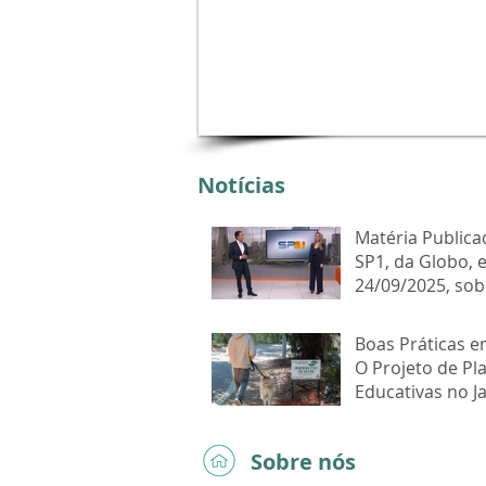
Notícias
Matéria Publica
SP1, da Globo, 
24/09/2025, sob
da Sajama no J
Marajoara
Boas Práticas 
O Projeto de Pl
Educativas no J
Marajoara
Sobre nós