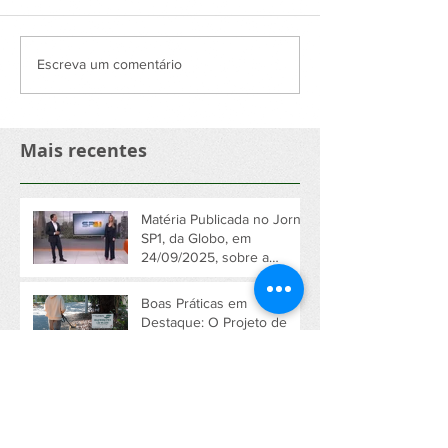
Boas Práticas em
Restabelecimen
Escreva um comentário
Destaque: O Projeto de
Energia Elétrica
Placas Educativas no
Jardim Marajoa
Jardim Marajoara
Longos Dias de
Mais recentes
Devido a Temp
em São Paulo
Matéria Publicada no Jornal
SP1, da Globo, em
24/09/2025, sobre a
atuação da Sajama no
Jardim Marajoara
Boas Práticas em
Destaque: O Projeto de
Placas Educativas no
Jardim Marajoara
Restabelecimento de
Energia Elétrica no Jardim
Marajoara Após Longos
Dias de Apagão Devido a