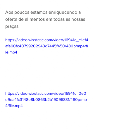
Aos poucos estamos enriquecendo a 
oferta de alimentos em todas as nossas 
praças!
https://video.wixstatic.com/video/16941c_e1ef4
afe90fc40799202943d7445f450/480p/mp4/fi
le.mp4
https://video.wixstatic.com/video/16941c_0e0
e9ea4fc3148e8b0863b2b19096831/480p/mp
4/file.mp4