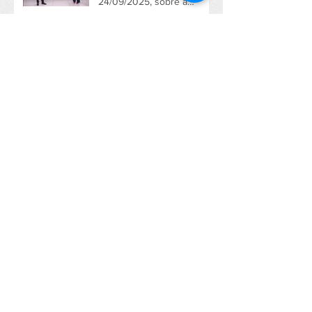
24/09/2025, sobre a
atuação da Sajama no
Jardim Marajoara
Boas Práticas em
Destaque: O Projeto de
Placas Educativas no
Jardim Marajoara
Restabelecimento de
Energia Elétrica no Jardim
Marajoara Após Longos
Dias de Apagão Devido a
Tempestade em São Paulo
Mobilização Comunitária
com Faixas em Defesa do
Jardim Marajoara
Arquivo
outubro de 2025
novembro de 2024
outubro de 2024
setembro de 2024