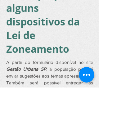
alguns
dispositivos da
Lei de
Zoneamento
A partir do formulário disponível no site
Gestão Urbana SP
, a população poderá
enviar sugestões aos temas apresentados.
Também será possível entregar as
contribuições na Prefeitura Regional local.
Veja a notícia completa e faça sugestões e
críticas:
Clique aqui!
SAJAMA