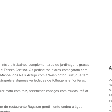
 início a trabalhos complementares de jardinagem, graças 
A
s e Tereza Cristina. Os jardineiros extras começaram com 
 Manoel dos Reis Araújo com a Washington Luiz, que tem 
o
rapéia e algumas variedades de folhagens e floríferas.
n
o
tirar mato com raiz, preencher espaços com mudas, refilar 
s
s
j
uipe do restaurante Ragazzo gentilmente cedeu a água 
m
ntadas.