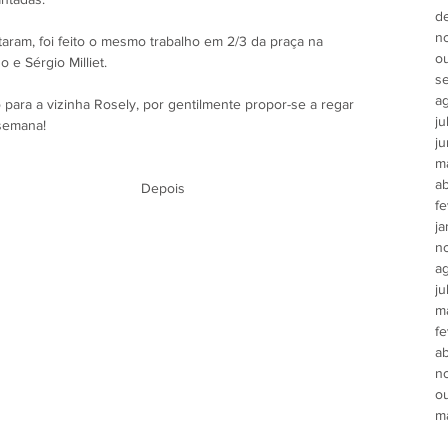
d
n
aram, foi feito o mesmo trabalho em 2/3 da praça na 
o
 e Sérgio Milliet.
s
a
para a vizinha Rosely, por gentilmente propor-se a regar 
ju
semana!
j
m
ab
es                                                 Depois
fe
ja
n
a
ju
m
fe
ab
n
o
m