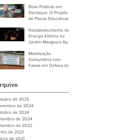
a atuação da Sajama
Boas Práticas em
no Jardim Marajoara
Destaque: O Projeto
de Placas Educativas
no Jardim Marajoara
Restabelecimento de
Energia Elétrica no
Jardim Marajoara Após
Longos Dias de
Mobilização
Apagão Devido a
Comunitária com
Tempestade em São
Faixas em Defesa do
Paulo
Jardim Marajoara
rquivo
utubro de 2025
ovembro de 2024
utubro de 2024
etembro de 2024
etembro de 2022
unho de 2021
arço de 2021