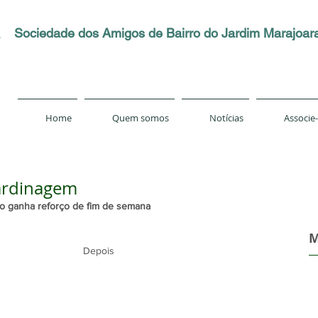
Sociedade dos Amigos de Bairro do Jardim Marajoar
Home
Quem somos
Notícias
Associe
ardinagem
o ganha reforço de fim de semana
M
                                           Depois