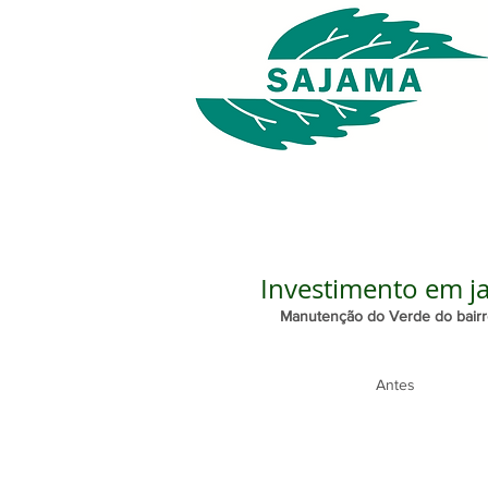
Investimento em j
Manutenção do Verde do bairr
                      Antes   