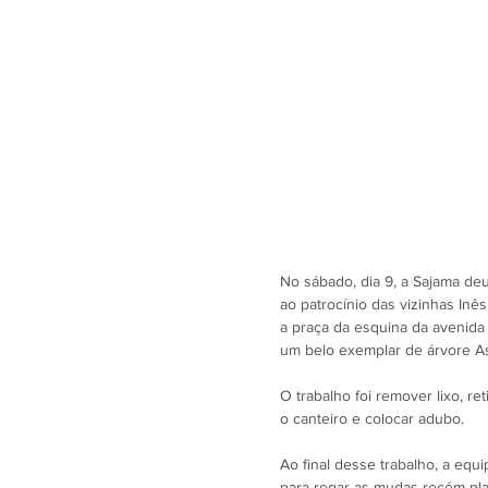
No sábado, dia 9, a Sajama deu
ao patrocínio das vizinhas Inê
a praça da esquina da avenida
um belo exemplar de árvore Ast
O trabalho foi remover lixo, re
o canteiro e colocar adubo.
Ao final desse trabalho, a eq
para regar as mudas recém-pla