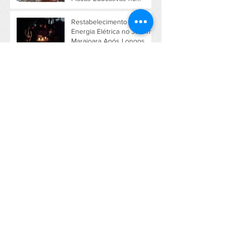
Jardim Marajoara
Restabelecimento de
Energia Elétrica no Jardim
Marajoara Após Longos
Dias de Apagão Devido a
Tempestade em São Paulo
Mobilização Comunitária
com Faixas em Defesa do
Jardim Marajoara
Arquivo
outubro de 2025
novembro de 2024
outubro de 2024
setembro de 2024
setembro de 2022
junho de 2021
março de 2021
dezembro de 2019