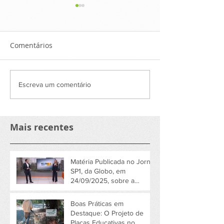
Comentários
Boas Práticas em
Restabelecimen
Escreva um comentário
Destaque: O Projeto de
Energia Elétrica
Placas Educativas no
Jardim Marajoa
Jardim Marajoara
Longos Dias de
Mais recentes
Devido a Temp
em São Paulo
Matéria Publicada no Jornal
SP1, da Globo, em
24/09/2025, sobre a
atuação da Sajama no
Jardim Marajoara
Boas Práticas em
Destaque: O Projeto de
Placas Educativas no